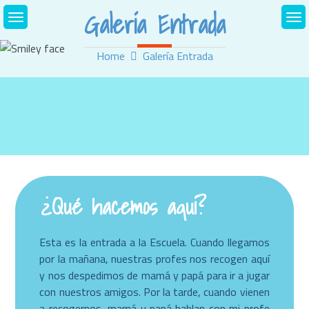
Skip
Galería Entrada
to
content
Home
Galería Entrada
¿Qué hacemos aquí?
Esta es la entrada a la Escuela. Cuando llegamos
por la mañana, nuestras profes nos recogen aquí
y nos despedimos de mamá y papá para ir a jugar
con nuestros amigos. Por la tarde, cuando vienen
a recogernos, mamá y papá hablan con mi profe