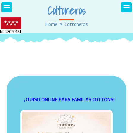
Skip
Cottoneros
to
content
Home
Cottoneros
¡ CURSO ONLINE PARA FAMILIAS COTTONS!