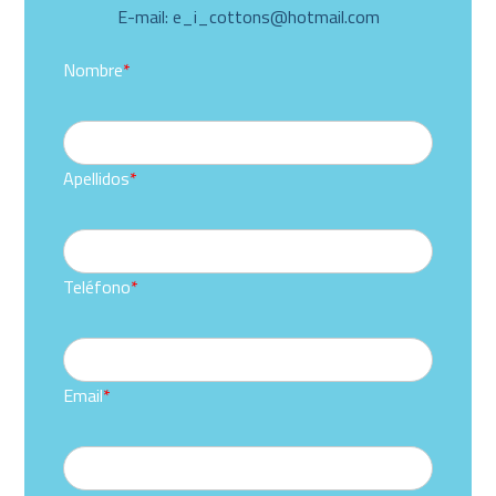
E-mail: e_i_cottons@hotmail.com
Nombre
*
Apellidos
*
Teléfono
*
Email
*