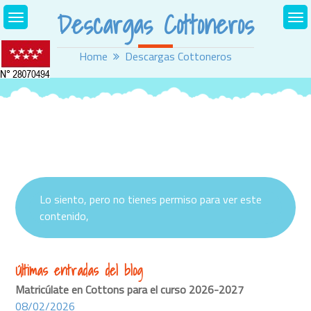
Skip
Descargas Cottoneros
to
content
Home
Descargas Cottoneros
Lo siento, pero no tienes permiso para ver este
contenido,
Últimas entradas del blog
Matricúlate en Cottons para el curso 2026-2027
08/02/2026