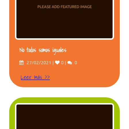
No todos somos iguales
Posted
Likes
Comments
27/02/2021
0
0
on
Leer más >>