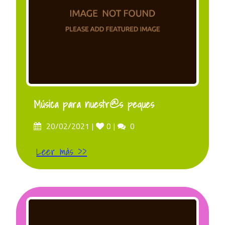
Música para nuestr@s peques
Posted
Likes
Comments
20/02/2021
0
0
on
Leer más >>