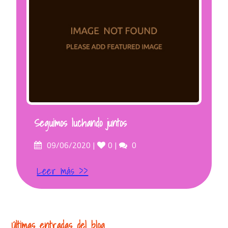
Seguimos luchando juntos
Posted
Likes
Comments
09/06/2020
0
0
on
Leer más >>
Últimas entradas del blog