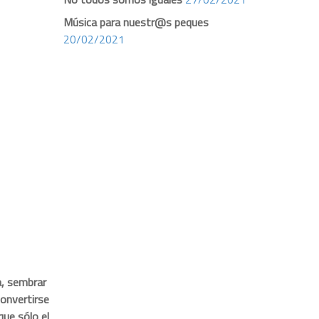
Música para nuestr@s peques
20/02/2021
a, sembrar
convertirse
que sólo el