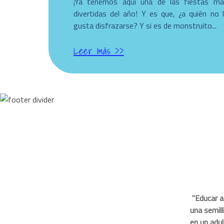
¡Ya tenemos aquí una de las fiestas má
divertidas del año! Y es que, ¿a quién no 
gusta disfrazarse? Y si es de monstruito...
Leer más >>
"Educar a
una semill
en un adul