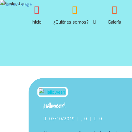
Skip
to
content
Inicio
¿Quiénes somos?
Galería
¡Halloween!
Posted
Likes
Comments
03/10/2019
0
0
on