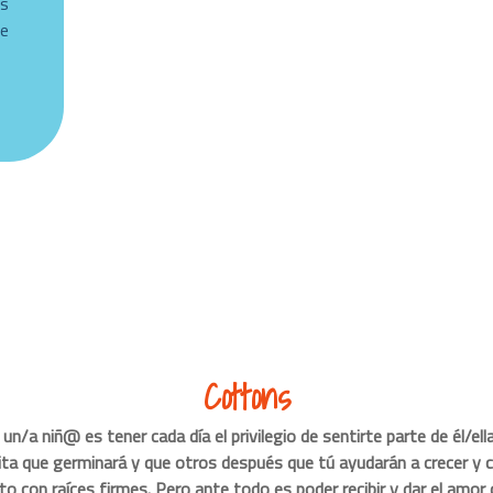
s
le
Cottons
 un/a niñ@ es tener cada día el privilegio de sentirte parte de él/ell
ita que germinará y que otros después que tú ayudarán a crecer y 
to con raíces firmes. Pero ante todo es poder recibir y dar el amor 